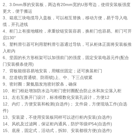
2、3.0mm厚的安装板，两边有20mm宽的U形弯边，使得安装板强度
更大，便于搬运
3、箱底三块电缆导入盖板，可以相互替换，移动方便，易于导入电
缆，开孔进线
4、柜门上有接地螺栓，承重铰链安装容易，换柜门也容易。柜门可开
启130°
5、塑料滑引器可利用塑料滑引器通过导轨，可从柜体正面将安装板推
入柜内
6、坚固的长方形框架可以加强前门的强度，固定安装电器元件(配合
门安装横条使用)
7、背板能很容易地安装，用螺丝固定；还可换装柜门
8、岔道锁(普通锁、防雨锁)上、中、下三点锁紧
9、密封圈：聚氨脂发泡密封胶条，确保
10、柜门框处增加防水边与柜门密封圈配合防止水和灰尘落入柜
11、左右互换开门设计，标准模数化安装孔设计，方便12
12、内灯，方便安装和检测(自选件)； 文件袋，方便现场工作(自选
件)
13、安装梁，不使用安装板同样可以进行柜内安装(自选件)
14、风机及过滤网，保证柜内通风，防护等级IP54(自选件)
15、底座，固定式，活动式，拆卸、安装都很方便(自选件)