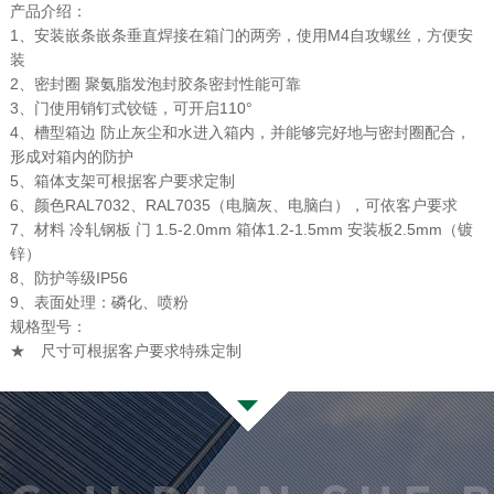
产品介绍：
1、安装嵌条嵌条垂直焊接在箱门的两旁，使用M4自攻螺丝，方便安
装
2、密封圈 聚氨脂发泡封胶条密封性能可靠
3、门使用销钉式铰链，可开启110°
4、槽型箱边 防止灰尘和水进入箱内，并能够完好地与密封圈配合，
形成对箱内的防护
5、箱体支架可根据客户要求定制
6、颜色RAL7032、RAL7035（电脑灰、电脑白），可依客户要求
7、材料 冷轧钢板 门 1.5-2.0mm 箱体1.2-1.5mm 安装板2.5mm（镀
锌）
8、防护等级IP56
9、表面处理：磷化、喷粉
规格型号：
★ 尺寸可根据客户要求特殊定制